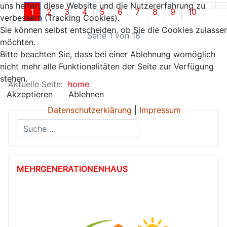
uns helfen, diese Website und die Nutzererfahrung zu
1
2
3
4
5
6
7
8
9
10
verbessern (Tracking Cookies).
Sie können selbst entscheiden, ob Sie die Cookies zulasse
Seite 1 von 18
möchten.
Bitte beachten Sie, dass bei einer Ablehnung womöglich
nicht mehr alle Funktionalitäten der Seite zur Verfügung
stehen.
Aktuelle Seite:
home
Akzeptieren
Ablehnen
Datenschutzerklärung
|
Impressum
Suchen
MEHR­GENERATIONEN­HAUS