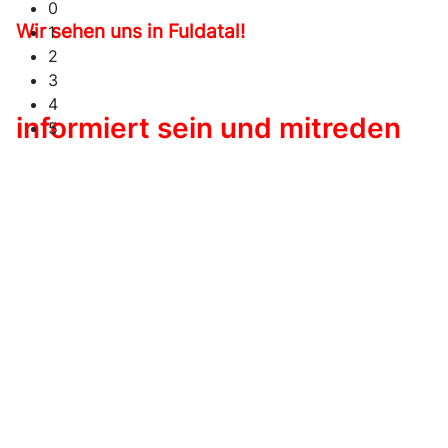
0
Wir sehen uns in Fuldatal!
1
2
3
4
informiert sein und mitreden
5